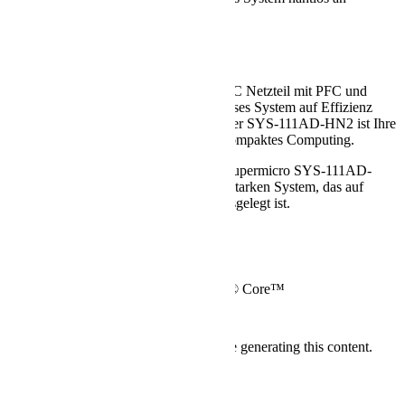
moderne Konnektivität an.
Effizient und günstig
Mit einem geräuscharmen 200W AC-DC Netzteil mit PFC und
40x28mm 4-Pin PWM Lüftern setzt dieses System auf Effizienz
ohne Kompromisse bei der Leistung. Der SYS-111AD-HN2 ist Ihre
günstige Lösung für leistungsstarkes, kompaktes Computing.
Verbessern Sie Ihre Prozesse mit dem Supermicro SYS-111AD-
HN2, einem kompakten, aber leistungsstarken System, das auf
Vielseitigkeit und Erschwinglichkeit ausgelegt ist.
Detailed Specification
More Information
System Starting Price
€2.635,22
CPU
12th Gen Intel® Core™
Specification
Ressourcen
We're sorry, an error has occurred while generating this content.
Company