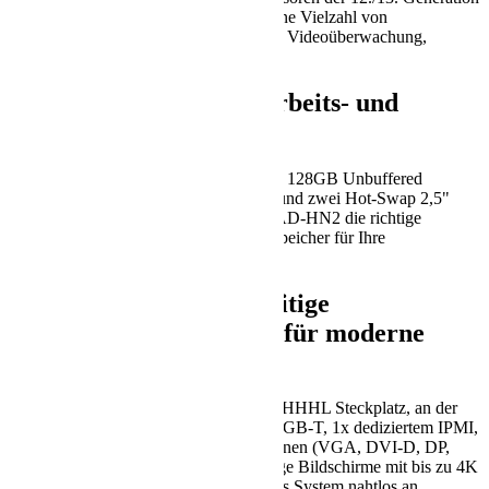
und bietet eine optimale Effizienz für eine Vielzahl von
Anwendungen wie Netzwerksicherheit, Videoüberwachung,
Büroserveraufgaben und vieles mehr.
Flexible Optionen für Arbeits- und
Festplattenspeicher
Mit vier DIMM Steckplätzen, die bis zu 128GB Unbuffered
ECC/non-ECC UDIMM unterstützen, und zwei Hot-Swap 2,5"
SATA3 Festplatten bietet der SYS-111AD-HN2 die richtige
Mischung aus Arbeits- und Festplattenspeicher für Ihre
Geschäftsanforderungen.
Vielseitige
Anschlussmöglichkeiten für moderne
Anforderungen
Ausgestattet mit einem PCIe Gen5 x16 HHHL Steckplatz, an der
Rückseite zugänglichem E/A mit 2x 2,5GB-T, 1x dediziertem IPMI,
4x USB3.2 und mehreren Anzeigeoptionen (VGA, DVI-D, DP,
HDMI 2.0b), die bis zu vier unabhängige Bildschirme mit bis zu 4K
Auflösung unterstützen, passt sich dieses System nahtlos an