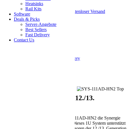
Heatsinks
Am B2B Programm teilnehmen
Rail Kits
Sparen Sie 3% bei diesem System + kostenloser Versand
Software
Deals & Picks
SKU
Server-Angebote
SYS-111AD-HN2
Best Sellers
Customize and Add to Cart
Fast Delivery
Share on Facebook
Share on Twitter
Contact Us
E-Mail
Skip to the end of the images gallery
Skip to the beginning of the images gallery
* Erforderliche Felder
Description
Effizienz mit Intel®
Core™ Prozessoren der 12./13.
Generation entfesseln
Erleben Sie mit dem Supermicro SYS-111AD-HN2 die Synergie
aus Leistung und kompaktem Design. Dieses 1U System unterstützt
Core i9/i7/i5/i3/Pentium/Celeron Prozessoren der 12./13. Generation