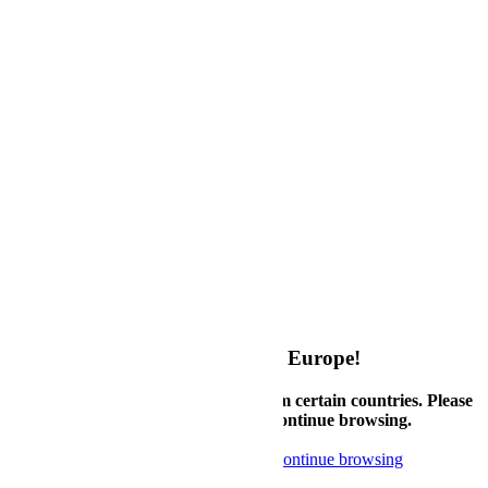
Über uns
Kontakt
Nutzungsbedingungen
Datenschutzrichtlinie
Quick Links
FAQ
Bestellung verfolgen
Verfügbare Länder
Account
Mein Konto
My Configurations
Rückgabebedingungen
Garantiebedingungen
Welcome to Supermicro eStore Europe!
Currently, we only accept orders from certain countries. Please
check country availability below or continue browsing.
Check available countries
Noted, continue browsing
Newsletter