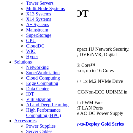
111AD-HN2 1U
Tower Servers
Multi-Node Systems
Rackmount X13 IOT
X13 Systems
X14 Systems
SuperServer
A+ Systems
Mainstream
SuperStorage
Be the first to review this product
GPU
CloudDC
Key Features/Applications:
Compact 1U Network Security,
WIO
Video Surveillance, Office Server, DVR/NVR, Digital
Hyper
Signage, POS
Solutions
CPU:
Single 12th/13th Gen Intel® Core™
Networking
i9/i7/i5/i3/Pentium/Celeron Processor, up to 16 Cores
SuperWorkstation
Chassis:
1U
Cloud Computing
Drive:
Up to 2x 2.5" SATA/PCIe + 1x M.2 NVMe Drive
Edge Computing
Bays
Data Center
RAM:
Up to 128GB of DDR5 ECC/Non-ECC UDIMM in
IOT
4 DIMM Slots
Virtualization
Cooling:
Up to 4x 40x28mm 4-Pin PWM Fans
AI and Deep Learning
Network Ports:
2x 2.5GbE BaseT LAN Ports
High Performance
Power Supply:
200W Low Noise AC-DC Power Supply
Computing (HPC)
with PFC
Accessories
Need it ASAP?
Shop our Ready-to-Deploy Gold Series
Power Supplies
Configuration
Server Cables