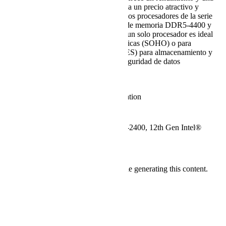
capacidad de expansión excepcionales a un precio atractivo y
rentable. Con la tecnología de los últimos procesadores de la serie
Intel® Xeon® E-2400, hasta 128 GB de memoria DDR5-4400 y
gestión remota (IPMI), este sistema de un solo procesador es ideal
para oficinas pequeñas/oficinas domésticas (SOHO) o para
pequeñas y medianas empresas (PYMES) para almacenamiento y
aplicaciones de sistemas de copia de seguridad de datos
centralizados.
Detailed Specification
More Information
System Starting
€1.900,71
Price
Intel® Xeon® E-2400, 12th Gen Intel®
CPU
Pentium®
Specification
Recursos
We're sorry, an error has occurred while generating this content.
Related Products
Company
Sobre nosotros