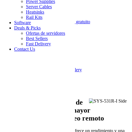
Power Supplies
Please find the details
here
.
Server Cables
Heatsinks
Únase al programa B2B
Rail Kits
Ahorre un 3 % en este sistema + Envío gratuito
Software
Deals & Picks
SKU
Ofertas de servidores
SYS-531R-I
Best Sellers
Customize and Add to Cart
Fast Delivery
Share on Facebook
Share on Twitter
Contact Us
Correo electrónico
Skip to the end of the images gallery
Skip to the beginning of the images gallery
* Campos requeridos
Description
Diseño y características de
nivel de servidor para mayor
confiabilidad y monitoreo remoto
El sistema básico Supermicro 531R-I ofrece un rendimiento y una