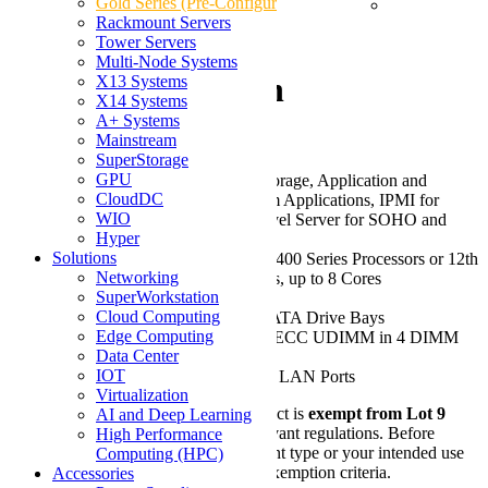
531R-I Mini-
Gold Series (Pre-Configured)
Rackmount Servers
Tower X13 UP
Tower Servers
Multi-Node Systems
SuperWorkstation
X13 Systems
X14 Systems
A+ Systems
Mainstream
Be the first to review this product
SuperStorage
GPU
Key Features/Applications:
Storage, Application and
CloudDC
Centralized Data Backup System Applications, IPMI for
WIO
Remote Management, Entry-Level Server for SOHO and
Hyper
SMB
Solutions
CPU:
Single Intel® Xeon® E-2400 Series Processors or 12th
Networking
Generation Pentium® Processors, up to 8 Cores
SuperWorkstation
Chassis:
Mini-Tower
Cloud Computing
Drive:
Up to 4x 3.5" Internal SATA Drive Bays
Edge Computing
RAM:
Up to 128GB of DDR5 ECC UDIMM in 4 DIMM
Data Center
Slots
IOT
Network Ports:
2x 1GbE RJ45 LAN Ports
Virtualization
Lot 9 Compliance Notice:
This product is
exempt from Lot 9
AI and Deep Learning
requirements
in accordance with relevant regulations. Before
High Performance
purchasing, please ensure the equipment type or your intended use
Computing (HPC)
for this product aligns with the Lot 9 exemption criteria.
Accessories