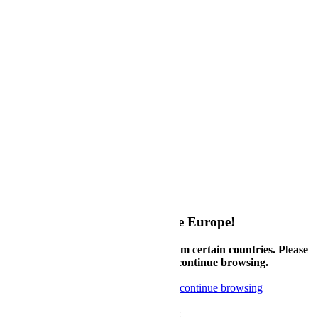
Contacte con nosotros
Condiciones de uso
Política de privacidad
Quick Links
FAQ
Orden del pedido
Países Disponibles
Account
Mi cuenta
My Configurations
Política de devoluciones
Política de garantía
Welcome to Supermicro eStore Europe!
Currently, we only accept orders from certain countries. Please
check country availability below or continue browsing.
Check available countries
Noted, continue browsing
Boletín informativo
Reciba las últimas novedades y ofertas: