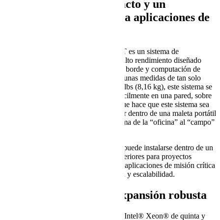
Ofrece un diseño compacto y un
rendimiento masivo para aplicaciones de
IA de borde
El Supermicro SYS-E403-13E-FRN2T es un sistema de
computación de borde compacto y de alto rendimiento diseñado
para aplicaciones exigentes de IA en el borde y computación de
borde de acceso múltiple (MEC). Con unas medidas de tan solo
10,4" x 16,4" x 26" y un peso de 18,5 lbs (8,16 kg), este sistema se
adapta a entornos difíciles, se monta fácilmente en una pared, sobre
un escritorio o incluso en un rack, lo que hace que este sistema sea
muy versátil. Además, se puede colocar dentro de una maleta portátil
(Pelican 1535) para transportar el sistema de la “oficina” al “campo”
de forma segura.
Y para hacerlo más versátil, el sistema puede instalarse dentro de un
armario IP65 para su instalación en exteriores para proyectos
especiales. El E403 está diseñado para aplicaciones de misión crítica
que requieren máxima configurabilidad y escalabilidad.
Acelere la IA con una expansión robusta
Equipado con procesadores escalables Intel® Xeon® de quinta y