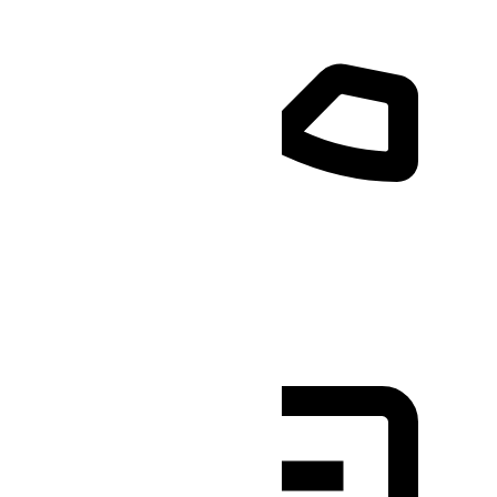
Programar una Llamada
Consulta individual de 30
minutos