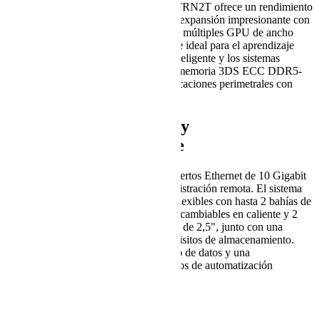
cuarta generación, el SYS-E403-13E-FRN2T ofrece un rendimiento
sólido donde más importa. Ofrece una expansión impresionante con
tres ranuras PCIe 5.0 x16, que admiten múltiples GPU de ancho
simple o de ancho doble, lo que lo hace ideal para el aprendizaje
automático (ML), la venta minorista inteligente y los sistemas
expertos médicos. Con hasta 2 TB de memoria 3DS ECC DDR5-
5600 RDIMM, maneja incluso las aplicaciones perimetrales con
mayor uso de memoria.
Redes de alta velocidad y
almacenamiento flexible
La conectividad es perfecta con dos puertos Ethernet de 10 Gigabit
y un puerto IPMI dedicado para administración remota. El sistema
ofrece soluciones de almacenamiento flexibles con hasta 2 bahías de
unidades NVMe de 2,5" frontales intercambiables en caliente y 2
bahías de unidades SATA fijas internas de 2,5", junto con una
ranura NVMe M.2 para todos sus requisitos de almacenamiento.
Esto garantiza un procesamiento rápido de datos y una
implementación eficiente para escenarios de automatización
industrial y uCPE.
Características