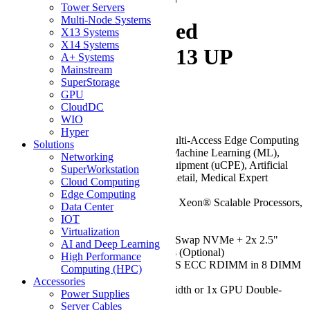
E403-13E-FRN2T
Tower Servers
Multi-Node Systems
2.5U Box Fan-Based
X13 Systems
X14 Systems
IOT/Embedded X13 UP
A+ Systems
Mainstream
System
SuperStorage
GPU
CloudDC
Be the first to review this product
WIO
Hyper
Key Features/Applications:
Multi-Access Edge Computing
Solutions
(MEC), Industrial Automation, Machine Learning (ML),
Networking
Universal Customer Premise Equipment (uCPE), Artificial
SuperWorkstation
Intelligence at the Edge, Smart Retail, Medical Expert
Cloud Computing
Systems
Edge Computing
CPU:
Single 5th/4th Gen Intel® Xeon® Scalable Processors,
Data Center
up to 32 Cores
IOT
Chassis:
Fan-based Embedded
Virtualization
Drive:
Up to 2x 2.5" Front Hot-Swap NVMe + 2x 2.5"
AI and Deep Learning
Internal Fixed SATA Drive Bays (Optional)
High Performance
RAM:
Up to 2TB of DDR5 3DS ECC RDIMM in 8 DIMM
Computing (HPC)
Slots
Accessories
GPU:
Up to 2x GPUs Single-Width or 1x GPU Double-
Power Supplies
Width (up to 350W)
Server Cables