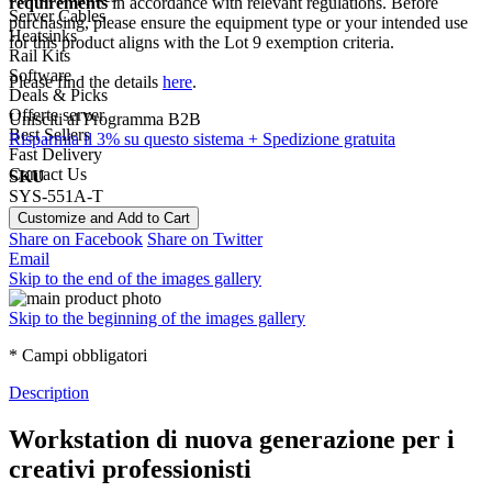
requirements
in accordance with relevant regulations. Before
Server Cables
purchasing, please ensure the equipment type or your intended use
Heatsinks
for this product aligns with the Lot 9 exemption criteria.
Rail Kits
Software
Please find the details
here
.
Deals & Picks
Offerte server
Unisciti al Programma B2B
Best Sellers
Risparmia il 3% su questo sistema + Spedizione gratuita
Fast Delivery
Contact Us
SKU
SYS-551A-T
Customize and Add to Cart
Share on Facebook
Share on Twitter
Email
Skip to the end of the images gallery
Skip to the beginning of the images gallery
* Campi obbligatori
Description
Workstation di nuova generazione per i
creativi professionisti