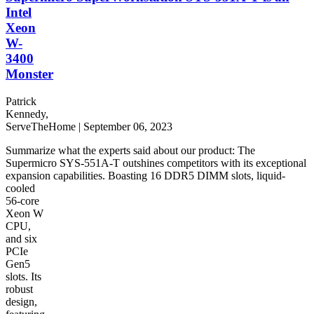
Intel
Xeon
W-
3400
Monster
Patrick
Kennedy,
ServeTheHome | September 06, 2023
Summarize what the experts said about our product: The
Supermicro SYS-551A-T outshines competitors with its exceptional
expansion capabilities. Boasting 16 DDR5 DIMM slots, liquid-
cooled
56-core
Xeon W
CPU,
and six
PCIe
Gen5
slots. Its
robust
design,