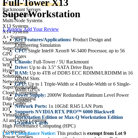
Full-Tower X13
Gold Series (Pre-Configured)
Rackmount Servers
SuperWorkstation
Tower Servers
Multi-Node Systems
X13 Systems
1
Review
Add Your Review
X14 Systems
A+ Systems
Key Features/Applications:
Product Design and
Mainstream
Engineering Simulation
SuperStorage
CPU:
Single Intel® Xeon® W-3400 Processor, up to 56
GPU
Cores
CloudDC
Chassis:
Full-Tower / 5U Rackmount
WIO
Drive:
Up to 4x 3.5" SATA Drive Bays
Hyper
RAM:
Up to 4TB of DDR5 ECC RDIMM/LRDIMM in 16
Solutions
DIMM Slots
Networking
GPU:
Up to 1 Triple-Width or 4 Double-Width or 6 Single-
SuperWorkstation
Width GPUs
Cloud Computing
Power Supply:
2000W Redundant Platinum Level Power
Edge Computing
Supplies
Data Center
Network Ports:
1x 10GbE RJ45 LAN Ports
IOT
Supports NVIDIA RTX PRO™ 6000 Blackwell
Virtualization
Workstation Edition or Max-Q Workstation Edition
AI and Deep Learning
Graphics Cards
High Performance Computing (HPC)
Accessories
Lot 9 Compliance Notice:
This product is
exempt from Lot 9
Power Supplies